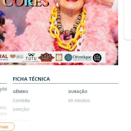
FICHA TÉCNICA
pfel
GÊNERO
DURAÇÃO
Comédia
60 minutos
os,
DIREÇÃO
neta
uma
AUTORIA
tiva
 mais