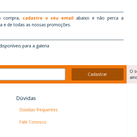
ino.
PRODUÇÃO
nção
MUSICO
stos
a compra,
cadastre o seu email
abaixo e não perca a
ta e de todas as nossas promoções.
ELENCO
real
lhas
isponíveis para a galeria
mone
O s
smo:
Cadastrar
ain
Dúvidas
Dúvidas frequentes
Fale Conosco