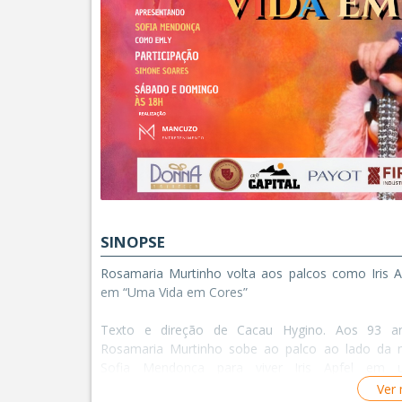
SINOPSE
Rosamaria Murtinho volta aos palcos como Iris A
em “Uma Vida em Cores”
Texto e direção de Cacau Hygino. Aos 93 an
Rosamaria Murtinho sobe ao palco ao lado da 
Sofia Mendonça para viver Iris Apfel em 
montagem que une memória, afeto e potência cria
Ver