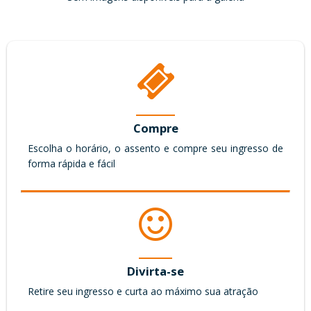
Cenografia: Nello Marlesse
Figurinos: Rhelden
Músicas e Trilha: Marcelo Neves
Fotos: Tatto Belline
Direção de Produção: Arte Conteúdo. Valéria Macedo & Keila
Chimite
FICHA TÉCNICA
Compre
Escolha o horário, o assento e compre seu ingresso de
GÊNERO
forma rápida e fácil
Romance
DURAÇÃO
60 minutos
DIREÇÃO
AUTORIA
Divirta-se
Retire seu ingresso e curta ao máximo sua atração
PRODUÇÃO