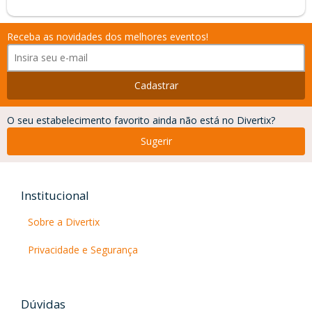
MUSICO
Receba as novidades dos melhores eventos!
ELENCO
Cadastrar
O seu estabelecimento favorito ainda não está no Divertix?
Sugerir
Institucional
Sobre a Divertix
Privacidade e Segurança
Dúvidas