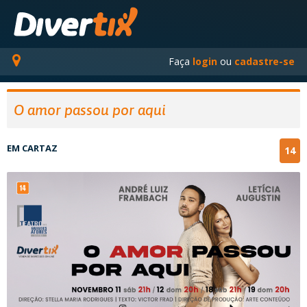
Faça
login
ou
cadastre-se
O amor passou por aqui
EM CARTAZ
14