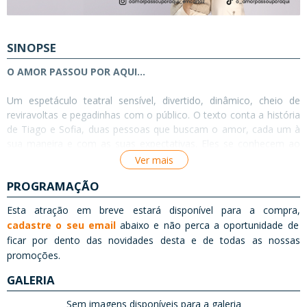
SINOPSE
O AMOR PASSOU POR AQUI...
Um espetáculo teatral sensível, divertido, dinâmico, cheio de
reviravoltas e pegadinhas com o público. O texto conta a história
de Tiago e Sofia, duas pessoas que buscam o amor, cada um à
sua maneira e com as suas expectativas. Eles se conhecem ao
acaso, quando suas vidas estão em momentos completamente
Ver mais
opostos.
PROGRAMAÇÃO
FICHA TÉCNICA
Esta atração em breve estará disponível para a compra,
cadastre o seu email
abaixo e não perca a oportunidade de
Texto: Victor Frad
ficar por dento das novidades desta e de todas as nossas
Direção: Stella Maria Rodrigues
promoções.
Elenco: Letícia Augustin e André Luiz Frambach
Diretora Assistente: Renata Ghelli
GALERIA
Iluminação: Paulo César Medeiros
Direção de Movimento: Suely Guerra
Sem imagens disponíveis para a galeria