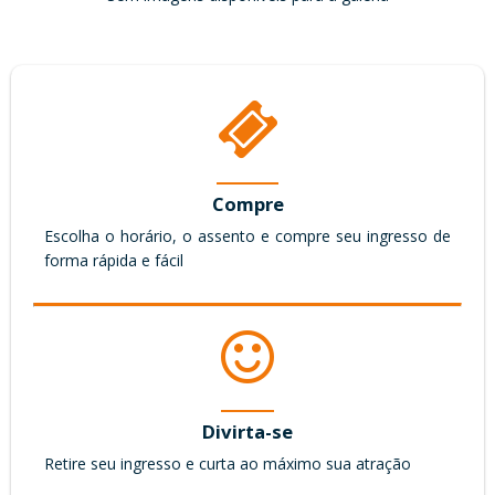
ela mesma diz: “peguei a merda e fiz em adubo!”
FICHA TÉCNICA
Texto: Heloisa Périssé
Direção: Mauro Farias
Cenografia: Clívia Cohen
Figurino: Raquel Farias, Luz Paulo Cesar Mederios
Programação Visual/Vídeos/Conteúdo: Mauricio Tavares
Compre
Trilha: Max Vianna e Heloisa Périssé
Escolha o horário, o assento e compre seu ingresso de
Produção: Filomena Mancuzo e Heloisa Périssé
forma rápida e fácil
FICHA TÉCNICA
GÊNERO
Comédia
Divirta-se
DURAÇÃO
Retire seu ingresso e curta ao máximo sua atração
60 minutos