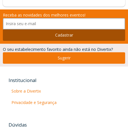
DIREÇÃO
AUTORIA
Receba as novidades dos melhores eventos!
PRODUÇÃO
Cadastrar
MUSICO
ELENCO
O seu estabelecimento favorito ainda não está no Divertix?
Sugerir
Institucional
Sobre a Divertix
Privacidade e Segurança
Dúvidas