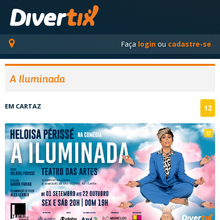
Faça
login
ou
cadastre-se
A Iluminada
EM CARTAZ
12