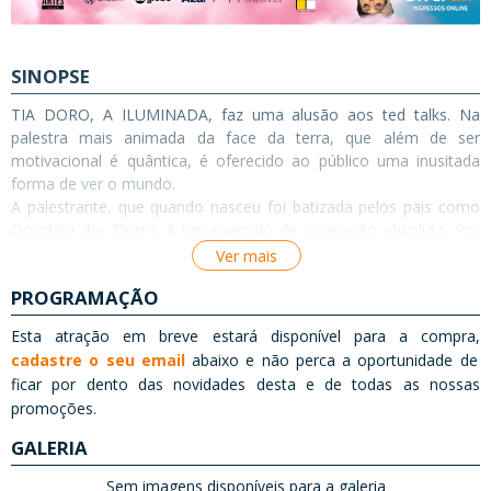
SINOPSE
TIA DORO, A ILUMINADA, faz uma alusão aos ted talks. Na
palestra mais animada da face da terra, que além de ser
motivacional é quântica, é oferecido ao público uma inusitada
forma de ver o mundo.
A palestrante, que quando nasceu foi batizada pelos pais como
Dorotéia das Dores, é um exemplo de superação absoluta. Por
ter tido uma família excêntrica, passou por bullying na escola,
Ver mais
com os amigos, nos relacionamentos, e em todas as coisas que
PROGRAMAÇÃO
pudessem configurar sua existência. Até que um dia, ela chegou
ao fundo do poço. Mas o que poderia ser seu fim, acaba sendo
Esta atração em breve estará disponível para a compra,
seu recomeço, pois ela percebe que essa coleção de fracassos é
cadastre o seu email
abaixo e não perca a oportunidade de
exatamente o que a pode levar ao sucesso. Quando seus olhos
ficar por dento das novidades desta e de todas as nossas
se abrem para o invisível, seu coração se enche de gratidão e ela
promoções.
se harmoniza com seu destino. Apoiada na lei matemática de que
menos com menos dá mais ela passa pelo processo
GALERIA
metamórfico de iluminação e se transforma definitivamente na
Tia Doro! Revertendo o que seria maldição, em benção. Como
Sem imagens disponíveis para a galeria