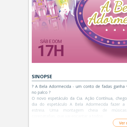
SINOPSE
? A Bela Adormecida - um conto de fadas ganha 
no palco ?
O novo espetáculo da Cia. Ação Contínua, cheg
dia do espetáculo A Bela Adormecida fazer a
estreia. Uma montagem cheia de música
coreografias, que vai encantar a todos.
Nesse espetáculo o teatro se transforma em um r
Ver