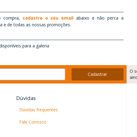
 um
PRODUÇÃO
mais
MUSICO
gem
a compra,
cadastre o seu email
abaixo e não perca a
ução
ta e de todas as nossas promoções.
ELENCO
a de
ora,
isponíveis para a galeria
nto.
 uma
-a a
de.
O s
todo
Cadastrar
ain
a da
er o
que
Dúvidas
ica,
Dúvidas frequentes
as e
a um
Fale Conosco
alha
o: é