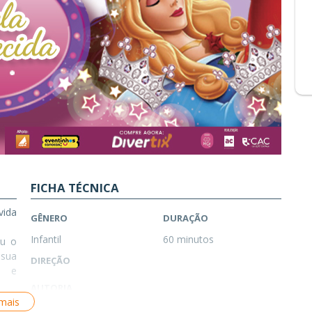
FICHA TÉCNICA
vida
GÊNERO
DURAÇÃO
Infantil
60 minutos
ou o
 sua
DIREÇÃO
s e
AUTORIA
eino
 mais